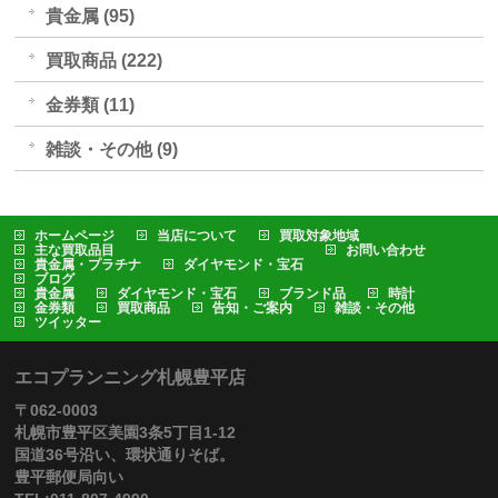
貴金属 (95)
買取商品 (222)
金券類 (11)
雑談・その他 (9)
ホームページ
当店について
買取対象地域
主な買取品目
お問い合わせ
貴金属・プラチナ
ダイヤモンド・宝石
ブログ
貴金属
ダイヤモンド・宝石
ブランド品
時計
金券類
買取商品
告知・ご案内
雑談・その他
ツイッター
エコプランニング札幌豊平店
〒062-0003
札幌市豊平区美園3条5丁目1-12
国道36号沿い、環状通りそば。
豊平郵便局向い