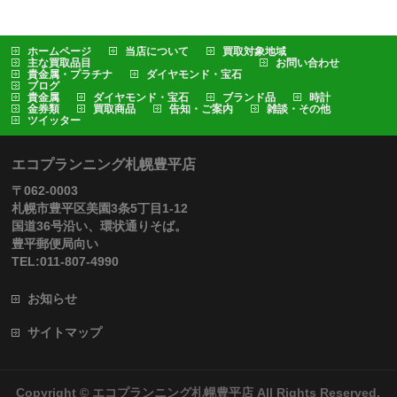
ホームページ
当店について
買取対象地域
主な買取品目
お問い合わせ
貴金属・プラチナ
ダイヤモンド・宝石
ブログ
貴金属
ダイヤモンド・宝石
ブランド品
時計
金券類
買取商品
告知・ご案内
雑談・その他
ツイッター
エコプランニング札幌豊平店
〒062-0003
札幌市豊平区美園3条5丁目1-12
国道36号沿い、環状通りそば。
豊平郵便局向い
TEL:011-807-4990
お知らせ
サイトマップ
Copyright ©
エコプランニング札幌豊平店
All Rights Reserved.