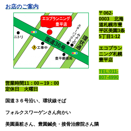
お店のご案内
〒062-
0003 北海
道札幌市豊
平区美園3条
5丁目1-12
エコプラン
ニング札幌
豊平店
TEL:011-
807-4990
営業時間11：00～19：00
定休日 火曜日
国道３６号沿い
、環状線そば
フォルクスワーゲンさん向かい
美園薬粧さん、豊園鍼灸・接骨治療院さん隣