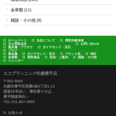
金券類 (11)
雑談・その他 (9)
ホームページ
当店について
買取対象地域
主な買取品目
お問い合わせ
貴金属・プラチナ
ダイヤモンド・宝石
ブログ
貴金属
ダイヤモンド・宝石
ブランド品
時計
金券類
買取商品
告知・ご案内
雑談・その他
ツイッター
エコプランニング札幌豊平店
〒062-0003
札幌市豊平区美園3条5丁目1-12
国道36号沿い、環状通りそば。
豊平郵便局向い
TEL:011-807-4990
お知らせ