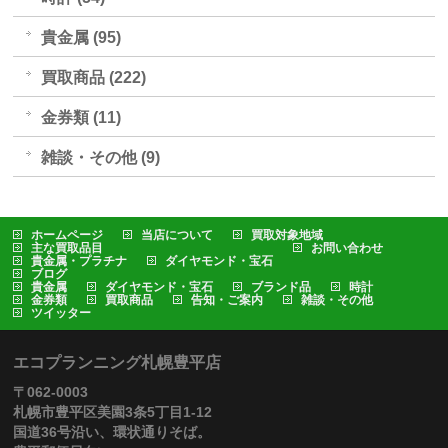
貴金属 (95)
買取商品 (222)
金券類 (11)
雑談・その他 (9)
ホームページ
当店について
買取対象地域
主な買取品目
お問い合わせ
貴金属・プラチナ
ダイヤモンド・宝石
ブログ
貴金属
ダイヤモンド・宝石
ブランド品
時計
金券類
買取商品
告知・ご案内
雑談・その他
ツイッター
エコプランニング札幌豊平店
〒062-0003
札幌市豊平区美園3条5丁目1-12
国道36号沿い、環状通りそば。