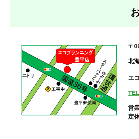
〒06
北
エ
TEL
営業
定