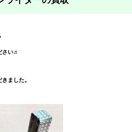
？
ださい♬
だきました。