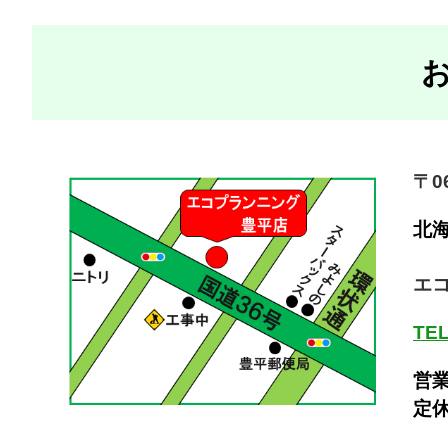
〒06
北
エ
TEL
営業
定