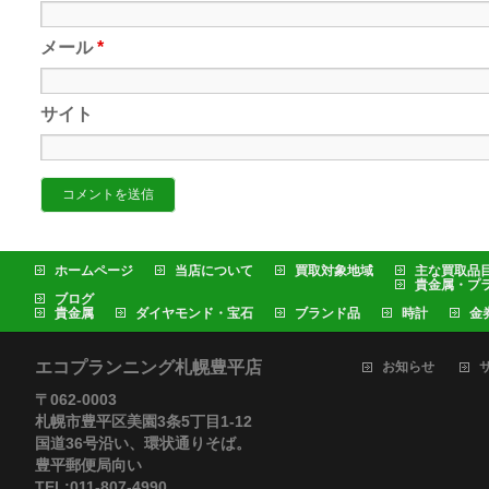
メール
*
サイト
ホームページ
当店について
買取対象地域
主な買取品
貴金属・プ
ブログ
貴金属
ダイヤモンド・宝石
ブランド品
時計
金
エコプランニング札幌豊平店
お知らせ
〒062-0003
札幌市豊平区美園3条5丁目1-12
国道36号沿い、環状通りそば。
豊平郵便局向い
TEL:011-807-4990