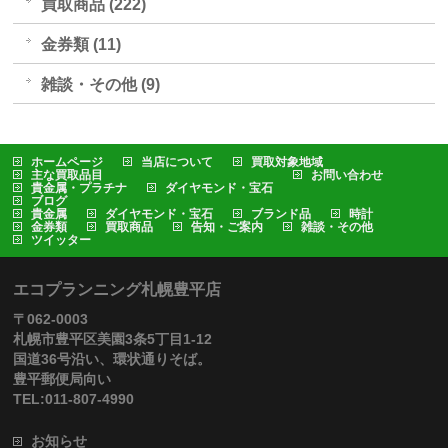
買取商品 (222)
金券類 (11)
雑談・その他 (9)
ホームページ
当店について
買取対象地域
主な買取品目
お問い合わせ
貴金属・プラチナ
ダイヤモンド・宝石
ブログ
貴金属
ダイヤモンド・宝石
ブランド品
時計
金券類
買取商品
告知・ご案内
雑談・その他
ツイッター
エコプランニング札幌豊平店
〒062-0003
札幌市豊平区美園3条5丁目1-12
国道36号沿い、環状通りそば。
豊平郵便局向い
TEL:011-807-4990
お知らせ