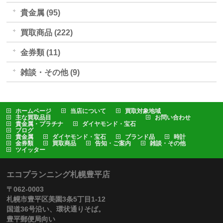
貴金属 (95)
買取商品 (222)
金券類 (11)
雑談・その他 (9)
ホームページ
当店について
買取対象地域
主な買取品目
お問い合わせ
貴金属・プラチナ
ダイヤモンド・宝石
ブログ
貴金属
ダイヤモンド・宝石
ブランド品
時計
金券類
買取商品
告知・ご案内
雑談・その他
ツイッター
エコプランニング札幌豊平店
〒062-0003
札幌市豊平区美園3条5丁目1-12
国道36号沿い、環状通りそば。
豊平郵便局向い