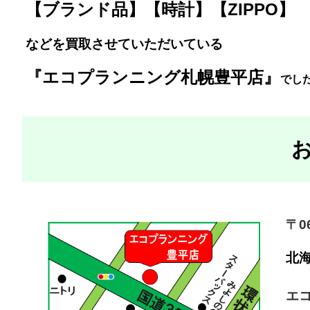
【ブランド品】【時計】【ZIPPO】
などを買取させていただいている
『エコプランニング札幌豊平店』
で
した
〒06
北
エ