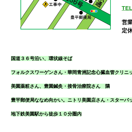
TEL
営業
定
国道３６号沿い
、環状線そば
フォルクスワーゲンさん・華岡青洲記念心臓血管クリニ
美園薬粧さん、豊園鍼灸・接骨治療院さん 隣
豊平郵便局ななめ向かい。ニトリ美園店さん・スターバ
地下鉄美園駅から徒歩１０分圏内