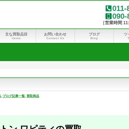
011-
090-
主な買取品目
お問い合わせ
ブログ
ツ
items
Contact Us
Blog
品
,
ブログ記事一覧
,
買取商品
トン ワピティの買取