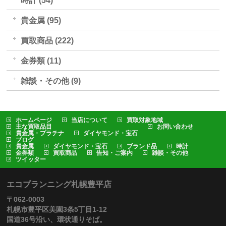
時計 (54)
貴金属 (95)
買取商品 (222)
金券類 (11)
雑談・その他 (9)
ホームページ
当店について
買取対象地域
主な買取品目
お問い合わせ
貴金属・プラチナ
ダイヤモンド・宝石
ブログ
貴金属
ダイヤモンド・宝石
ブランド品
時計
金券類
買取商品
告知・ご案内
雑談・その他
ツイッター
エコプランニング札幌豊平店
〒062-0003
札幌市豊平区美園3条5丁目1-12
国道36号沿い、環状通りそば。