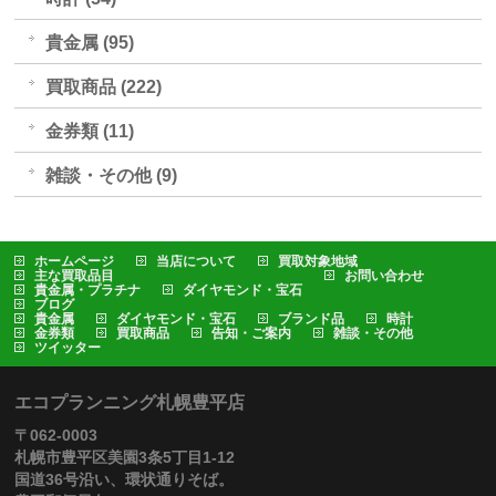
貴金属 (95)
買取商品 (222)
金券類 (11)
雑談・その他 (9)
ホームページ
当店について
買取対象地域
主な買取品目
お問い合わせ
貴金属・プラチナ
ダイヤモンド・宝石
ブログ
貴金属
ダイヤモンド・宝石
ブランド品
時計
金券類
買取商品
告知・ご案内
雑談・その他
ツイッター
エコプランニング札幌豊平店
〒062-0003
札幌市豊平区美園3条5丁目1-12
国道36号沿い、環状通りそば。