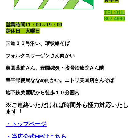
豊平店
TEL:011-
807-4990
営業時間11：00～19：00
定休日 火曜日
国道３６号沿い
、環状線そば
フォルクスワーゲンさん向かい
美園薬粧さん、豊園鍼灸・接骨治療院さん隣
豊平郵便局ななめ向かい。ニトリ美園店さんそば
地下鉄美園駅から徒歩１０分圏内
※ご連絡いただければ時間外も極力対応いたし
ます！
・トップページ
・当店公式HPはこちら