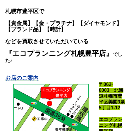
札幌市豊平区で
【貴金属】【金・プラチナ】【ダイヤモンド】
【ブランド品】【時計】
などを買取させていただいている
『エコプランニング札幌豊平店』
で
し
た♪
お店のご案内
〒062-
0003 北海
道札幌市豊
平区美園3条
5丁目1-12
エコプラン
ニング札幌