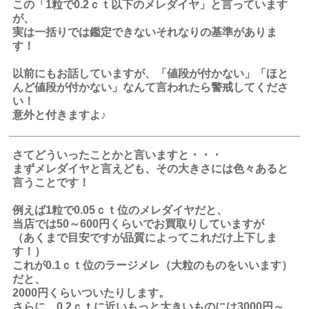
この「1粒で0.2ｃｔ以下のメレダイヤ」と言っています
が、
実は一括りでは鑑定できないそれなりの基準がありま
す！
以前にもお話していますが、「値段が付かない」「ほと
んど値段が付かない」なんて言われたら警戒してくださ
い！
意外と付きますよ♪
さてどういったことかと言いますと・・・
まずメレダイヤと言えども、その大きさには色々あると
言うことです！
例えば1粒で0.05ｃｔ位のメレダイヤだと、
当店では50～600円くらいでお買取りしていますが
（あくまで目安ですが品質によってこれだけ上下しま
す！）
これが0.1ｃｔ位のラージメレ（大粒のものをいいます）
だと、
2000円くらいついたりします。
さらに、0.2ｃｔに近いもっと大きいものには3000円～