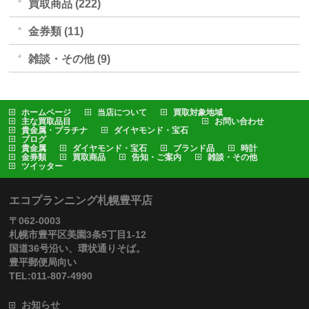
買取商品 (222)
金券類 (11)
雑談・その他 (9)
ホームページ
当店について
買取対象地域
主な買取品目
お問い合わせ
貴金属・プラチナ
ダイヤモンド・宝石
ブログ
貴金属
ダイヤモンド・宝石
ブランド品
時計
金券類
買取商品
告知・ご案内
雑談・その他
ツイッター
エコプランニング札幌豊平店
〒062-0003
札幌市豊平区美園3条5丁目1-12
国道36号沿い、環状通りそば。
豊平郵便局向い
TEL:011-807-4990
お知らせ