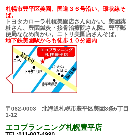
札幌市豊平区美園、国道３６号沿い、環状線そ
ば。
トヨタカローラ札幌美園店さん向かい。美園薬
粧さん、豊園鍼灸・接骨治療院さん隣。豊平郵
便局ななめ向かい。ニトリ美園店さんそば。
地下鉄美園駅からも徒歩１０分圏内
〒062-0003 北海道札幌市豊平区美園3条5丁目
1-12
エコプランニング札幌豊平店
TEL:011-807-4990