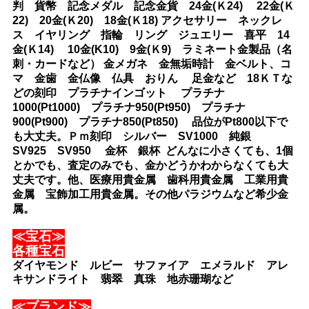
判 貨幣 記念メダル 記念金貨 24金(Ｋ24) 22金(Ｋ
22) 20金(Ｋ20) 18金(Ｋ18) アクセサリー ネックレ
ス イヤリング 指輪 リング ジュエリー 喜平 14
金(Ｋ14) 10金(K10) 9金(Ｋ9) ラミネート金製品（名
刺・カードなど） 金メガネ 金無垢時計 金ベルト、コ
マ 金歯 金仏像 仏具 おりん 足金など 18ＫＴな
どの刻印 プラチナインゴット プラチナ
1000(Pt1000) プラチナ950(Pt950) プラチナ
900(Pt900) プラチナ850(Pt850) 品位がPt800以下で
も大丈夫。Ｐｍ刻印 シルバー SV1000 純銀
SV925 SV950 金杯 銀杯 どんなに小さくても、1個
とかでも、査定のみでも、金かどうかわからなくても大
丈夫です。他、医療用貴金属 歯科用貴金属 工業用貴
金属 宝飾加工用貴金属。その他パラジウムなど希少金
属。
≪宝石≫
各種宝石
ダイヤモンド ルビー サファイア エメラルド アレ
キサンドライト 翡翠 真珠 地赤珊瑚など
≪ブランド≫