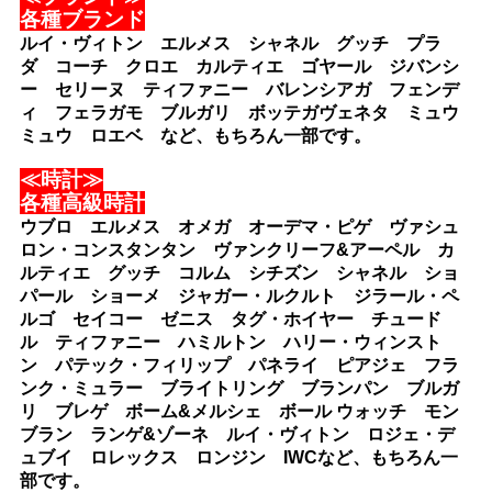
各種ブランド
ルイ・ヴィトン エルメス シャネル グッチ プラ
ダ コーチ クロエ カルティエ ゴヤール ジバンシ
ー セリーヌ ティファニー バレンシアガ フェンデ
ィ フェラガモ ブルガリ ボッテガヴェネタ ミュウ
ミュウ ロエベ など、もちろん一部です。
≪時計≫
各種高級時計
ウブロ エルメス オメガ オーデマ・ピゲ ヴァシュ
ロン・コンスタンタン ヴァンクリーフ&アーペル カ
ルティエ グッチ コルム シチズン シャネル ショ
パール ショーメ ジャガー・ルクルト ジラール・ペ
ルゴ セイコー ゼニス タグ・ホイヤー チュード
ル ティファニー ハミルトン ハリー・ウィンスト
ン パテック・フィリップ パネライ ピアジェ フラ
ンク・ミュラー ブライトリング ブランパン ブルガ
リ ブレゲ ボーム&メルシェ ボール ウォッチ モン
ブラン ランゲ&ゾーネ ルイ・ヴィトン ロジェ・デ
ュブイ ロレックス ロンジン IWCなど、もちろん一
部です。