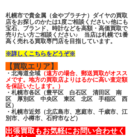
札幌市で
貴金属
（金やプラチナ）ダイヤの買取
店をお探しのかたは1度ご相談ください♪他にも
宝石、ブランド、時計などを高額・高価買取で
売りたい方ご相談ください♪ 当店は札幌で1番
高く売れる買取専門店を目指しています。
※詳しくこちらをどうぞ※
【買取エリア】
・北海道全域
（遠方の場合、郵送買取がオスス
メです。地方の買取店よりはるかに高い査定額
を保証いたします。）
・札幌市各区（豊平区 白石区 清田区 南
区 厚別区 中央区 東区 北区 手稲区 西
区）
・札幌市近郊（北広島市、恵庭市、千歳市、江
別市、小樽市、石狩市など）
出張買取もお気軽にお問い合わせく