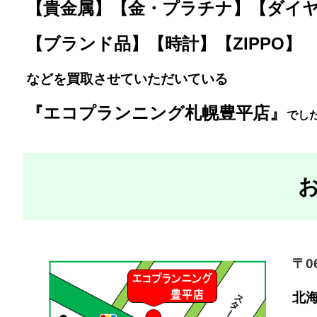
【貴金属】【金・プラチナ】【ダイ
【ブランド品】【時計】【ZIPPO】
などを買取させていただいている
『エコプランニング札幌豊平店』
で
した
〒06
北