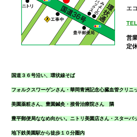
エ
TEL
営業
定
国道３６号沿い
、環状線そば
フォルクスワーゲンさん・華岡青洲記念心臓血管クリニ
美園薬粧さん、豊園鍼灸・接骨治療院さん 隣
豊平郵便局ななめ向かい。ニトリ美園店さん・スターバ
地下鉄美園駅から徒歩１０分圏内