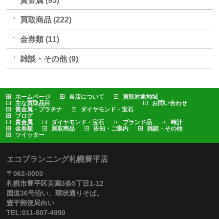
貴金属 (95)
買取商品 (222)
金券類 (11)
雑談・その他 (9)
ホームページ
当店について
買取対象地域
主な買取品目
お問い合わせ
貴金属・プラチナ
ダイヤモンド・宝石
ブログ
貴金属
ダイヤモンド・宝石
ブランド品
時計
金券類
買取商品
告知・ご案内
雑談・その他
ツイッター
エコプランニング札幌豊平店
〒062-0003
札幌市豊平区美園3条5丁目1-12
国道36号沿い、環状通りそば。
豊平郵便局向い
TEL:011-807-4990