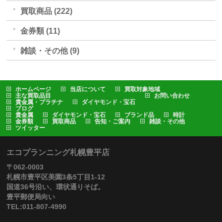
買取商品 (222)
金券類 (11)
雑談・その他 (9)
ホームページ
当店について
買取対象地域
主な買取品目
お問い合わせ
貴金属・プラチナ
ダイヤモンド・宝石
ブログ
貴金属
ダイヤモンド・宝石
ブランド品
時計
金券類
買取商品
告知・ご案内
雑談・その他
ツイッター
エコプランニング札幌豊平店
〒062-0003
札幌市豊平区美園3条5丁目1-12
国道36号沿い、環状通りそば。
豊平郵便局向い
TEL:011-807-4990