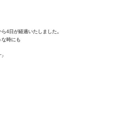
から4日が経過いたしました。
うな時にも
♪