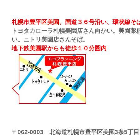
札幌市豊平区美園、国道３６号沿い、環状線そ
トヨタカローラ札幌美園店さん向かい。美園薬
い。ニトリ美園店さんそば。
地下鉄美園駅からも徒歩１０分圏内
〒062-0003 北海道札幌市豊平区美園3条5丁目1