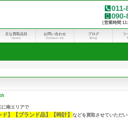
011-
090-
主な買取品目
お問い合わせ
ブログ
ツ
items
Contact Us
Blog
案内
主に南エリアで
ンド】【ブランド品】【時計】
などを買取させていただい