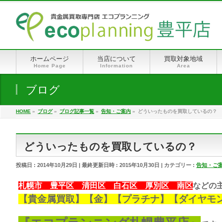
ホームページ
当店について
買取対象地域
Home Page
Information
Area
ブログ
HOME
»
ブログ
»
ブログ記事一覧
»
告知・ご案内
»
どういったものを買取しているの？
どういったものを買取しているの？
投稿日 : 2014年10月29日
最終更新日時 : 2015年10月30日
カテゴリー :
告知・ご
札幌市 豊平区 清田区 白石区 厚別区 南区
などの
【
貴金属買取
】【金】【プラチナ】【ダイヤモ