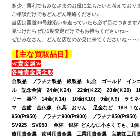
多少、薄利でもみなさまのお役に立ちたいと考えており
ご相談だけでもどんどん連絡ください♪
当店は国道36号線沿いを走っていたら必ず目につきます
見つけたらぜひ1度査定だけでもお持ちくださいね～
ぜひみなさん、どんな店なのか見に来てくださいね～～♪
【主な買取品目】
≪貴金属≫
各種貴金属全般
金製品 プラチナ製品 銀製品 純金 ゴールド イン
ル 記念金貨 24金(Ｋ24) 22金(Ｋ22) 20金(Ｋ2
リー 喜平 14金(Ｋ14) 10金(K10) 9金(Ｋ9
マ 金歯 金仏像 仏具 おりん 足金など 18ＫＴなどの
950(Pt950) プラチナ900(Pt900) プラチナ850
SV925 SV950 金杯 銀杯 どんなに小さくても
療用貴金属 歯科用貴金属 工業用貴金属 宝飾加工用