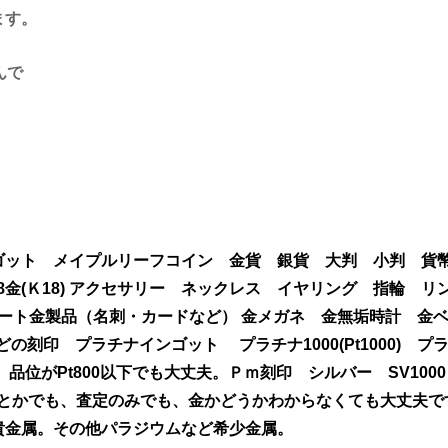
ます。
んで
ゴット メイプルリーフコイン 金貨 銀貨 大判 小判 貨
0) 18金(Ｋ18) アクセサリー ネックレス イヤリング 指輪 
) ラミネート金製品（名刺・カードなど） 金メガネ 金無垢時計 金
刻印 プラチナインゴット プラチナ1000(Pt1000) プ
(Pt850) 品位がPt800以下でも大丈夫。Ｐｍ刻印 シルバー SV1
、1個とかでも、査定のみでも、金かどうかわからなくても大丈夫
貴金属。その他パラジウムなど希少金属。