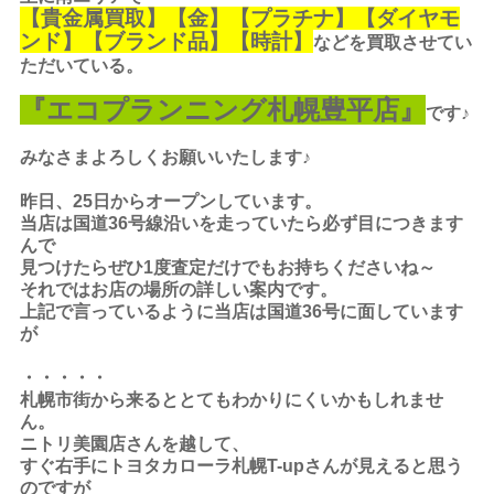
【
貴金属買取
】【金】【プラチナ】【ダイヤモ
ンド】【ブランド品】【時計】
などを買取させてい
ただいている。
『エコプランニング札幌豊平店』
です♪
みなさまよろしくお願いいたします♪
昨日、25日からオープンしています。
当店は国道36号線沿いを走っていたら必ず目につきます
んで
見つけたらぜひ1度査定だけでもお持ちくださいね～
それではお店の場所の詳しい案内です。
上記で言っているように当店は国道36号に面しています
が
・・・・・
札幌市街から来るととてもわかりにくいかもしれませ
ん。
ニトリ美園店さんを越して、
すぐ右手にトヨタカローラ札幌T-upさんが見えると思う
のですが