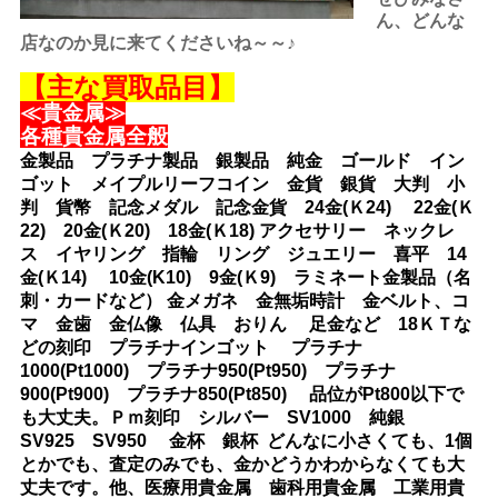
ん、どんな
店なのか見に来てくださいね～～♪
【主な買取品目】
≪貴金属≫
各種貴金属全般
金製品 プラチナ製品 銀製品 純金 ゴールド イン
ゴット メイプルリーフコイン 金貨 銀貨 大判 小
判 貨幣 記念メダル 記念金貨 24金(Ｋ24) 22金(Ｋ
22) 20金(Ｋ20) 18金(Ｋ18) アクセサリー ネックレ
ス イヤリング 指輪 リング ジュエリー 喜平 14
金(Ｋ14) 10金(K10) 9金(Ｋ9) ラミネート金製品（名
刺・カードなど） 金メガネ 金無垢時計 金ベルト、コ
マ 金歯 金仏像 仏具 おりん 足金など 18ＫＴな
どの刻印 プラチナインゴット プラチナ
1000(Pt1000) プラチナ950(Pt950) プラチナ
900(Pt900) プラチナ850(Pt850) 品位がPt800以下で
も大丈夫。Ｐｍ刻印 シルバー SV1000 純銀
SV925 SV950 金杯 銀杯 どんなに小さくても、1個
とかでも、査定のみでも、金かどうかわからなくても大
丈夫です。他、医療用貴金属 歯科用貴金属 工業用貴