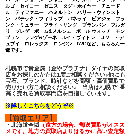
ルゴ セイコー ゼニス タグ・ホイヤー チュード
ル ティファニー ハミルトン ハリー・ウィンスト
ン パテック・フィリップ パネライ ピアジェ フラ
ンク・ミュラー ブライトリング ブランパン ブルガ
リ ブレゲ ボーム&メルシェ ボール ウォッチ モン
ブラン ランゲ&ゾーネ ルイ・ヴィトン ロジェ・デ
ュブイ ロレックス ロンジン IWCなど、もちろん一
部です。
札幌市で
貴金属
（金やプラチナ）ダイヤの買取
店をお探しのかたは1度ご相談ください♪他にも
宝石、ブランド、時計などを高額・高価買取で
売りたい方ご相談ください♪ 当店は札幌で1番
高く売れる買取専門店を目指しています。
※詳しくこちらをどうぞ※
【買取エリア】
・北海道全域
（遠方の場合、郵送買取がオスス
メです。地方の買取店よりはるかに高い査定額