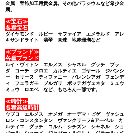
金属 宝飾加工用貴金属。その他パラジウムなど希少金
属。
≪宝石≫
各種宝石
ダイヤモンド ルビー サファイア エメラルド アレ
キサンドライト 翡翠 真珠 地赤珊瑚など
≪ブランド≫
各種ブランド
ルイ・ヴィトン エルメス シャネル グッチ プラ
ダ コーチ クロエ カルティエ ゴヤール ジバンシ
ー セリーヌ ティファニー バレンシアガ フェンデ
ィ フェラガモ ブルガリ ボッテガヴェネタ ミュウ
ミュウ ロエベ など、もちろん一部です。
≪時計≫
各種高級時計
ウブロ エルメス オメガ オーデマ・ピゲ ヴァシュ
ロン・コンスタンタン ヴァンクリーフ&アーペル カ
ルティエ グッチ コルム シチズン シャネル ショ
パール ショーメ ジャガー・ルクルト ジラール・ペ