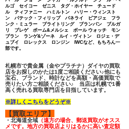
ルゴ セイコー ゼニス タグ・ホイヤー チュード
ル ティファニー ハミルトン ハリー・ウィンスト
ン パテック・フィリップ パネライ ピアジェ フラ
ンク・ミュラー ブライトリング ブランパン ブルガ
リ ブレゲ ボーム&メルシェ ボール ウォッチ モン
ブラン ランゲ&ゾーネ ルイ・ヴィトン ロジェ・デ
ュブイ ロレックス ロンジン IWCなど、もちろん一
部です。
札幌市で
貴金属
（金やプラチナ）ダイヤの買取
店をお探しのかたは1度ご相談ください♪他にも
宝石、ブランド、時計などを高額・高価買取で
売りたい方ご相談ください♪ 当店は札幌で1番
高く売れる買取専門店を目指しています。
※詳しくこちらをどうぞ※
【買取エリア】
・北海道全域
（遠方の場合、郵送買取がオスス
メです。地方の買取店よりはるかに高い査定額