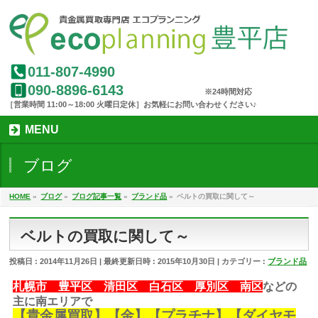
011-807-4990
090-8896-6143
MENU
ブログ
HOME
»
ブログ
»
ブログ記事一覧
»
ブランド品
»
ベルトの買取に関して～
ベルトの買取に関して～
投稿日 : 2014年11月26日
最終更新日時 : 2015年10月30日
カテゴリー :
ブランド品
札幌市 豊平区 清田区 白石区 厚別区 南区
などの
主に南エリアで
【
貴金属買取
】【金】【プラチナ】【ダイヤモ