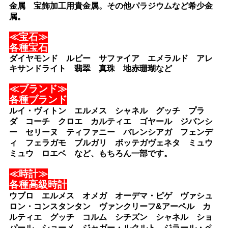
金属 宝飾加工用貴金属。その他パラジウムなど希少金
属。
≪宝石≫
各種宝石
ダイヤモンド ルビー サファイア エメラルド アレ
キサンドライト 翡翠 真珠 地赤珊瑚など
≪ブランド≫
各種ブランド
ルイ・ヴィトン エルメス シャネル グッチ プラ
ダ コーチ クロエ カルティエ ゴヤール ジバンシ
ー セリーヌ ティファニー バレンシアガ フェンデ
ィ フェラガモ ブルガリ ボッテガヴェネタ ミュウ
ミュウ ロエベ など、もちろん一部です。
≪時計≫
各種高級時計
ウブロ エルメス オメガ オーデマ・ピゲ ヴァシュ
ロン・コンスタンタン ヴァンクリーフ&アーペル カ
ルティエ グッチ コルム シチズン シャネル ショ
パール ショーメ ジャガー・ルクルト ジラール・ペ