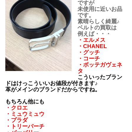
ですが
未使用に近いお品
です。
素晴らしく綺麗♪
ベルトの買取は
例えば・・・
・エルメス
・CHANEL
・グッチ
・コーチ
・ボッテガヴェネ
タ
こういったブラン
ドはけっこういいお値段が付きます♪
革がメインのブランドだからですね。
もちろん他にも
・クロエ
・ミュウミュウ
・プラダ
・トリーバーチ