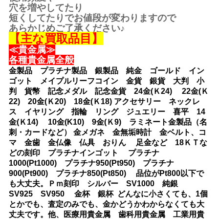
穴を増やしてたり
短くしてたりでお値段が変わりますので
あらかじめご了承ください♪
【主な買取品目】
≪貴金属≫
各種貴金属全般
金製品 プラチナ製品 銀製品 純金 ゴールド イン
ゴット メイプルリーフコイン 金貨 銀貨 大判 小
判 貨幣 記念メダル 記念金貨 24金(Ｋ24) 22金(Ｋ
22) 20金(Ｋ20) 18金(Ｋ18) アクセサリー ネックレ
ス イヤリング 指輪 リング ジュエリー 喜平 14
金(Ｋ14) 10金(K10) 9金(Ｋ9) ラミネート金製品（名
刺・カードなど） 金メガネ 金無垢時計 金ベルト、コ
マ 金歯 金仏像 仏具 おりん 足金など 18ＫＴな
どの刻印 プラチナインゴット プラチナ
1000(Pt1000) プラチナ950(Pt950) プラチナ
900(Pt900) プラチナ850(Pt850) 品位がPt800以下で
も大丈夫。Ｐｍ刻印 シルバー SV1000 純銀
SV925 SV950 金杯 銀杯 どんなに小さくても、1個
とかでも、査定のみでも、金かどうかわからなくても大
丈夫です。他、医療用貴金属 歯科用貴金属 工業用貴