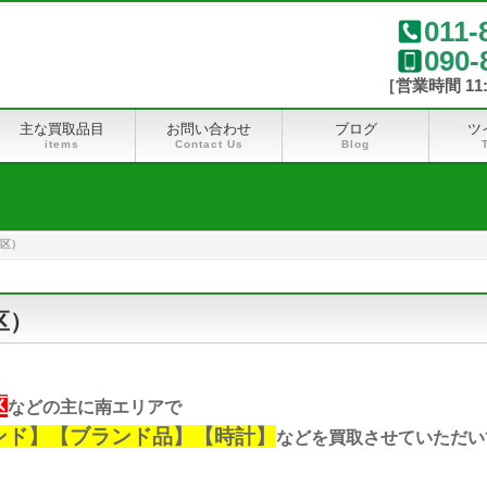
011-
090-
主な買取品目
お問い合わせ
ブログ
ツ
items
Contact Us
Blog
区）
区）
区
などの主に南エリアで
ンド】【ブランド品】【時計】
などを買取させていただい