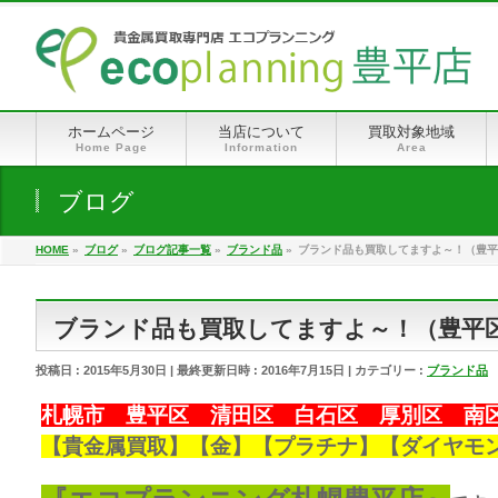
ホームページ
当店について
買取対象地域
Home Page
Information
Area
ブログ
HOME
»
ブログ
»
ブログ記事一覧
»
ブランド品
»
ブランド品も買取してますよ～！（豊平
ブランド品も買取してますよ～！（豊平
投稿日 : 2015年5月30日
最終更新日時 : 2016年7月15日
カテゴリー :
ブランド品
札幌市 豊平区 清田区 白石区 厚別区 南
【
貴金属買取
】【金】【プラチナ】【ダイヤモ