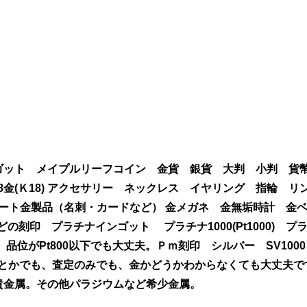
ゴット メイプルリーフコイン 金貨 銀貨 大判 小判 貨
0) 18金(Ｋ18) アクセサリー ネックレス イヤリング 指輪 
) ラミネート金製品（名刺・カードなど） 金メガネ 金無垢時計 金
刻印 プラチナインゴット プラチナ1000(Pt1000) プ
(Pt850) 品位がPt800以下でも大丈夫。Ｐｍ刻印 シルバー SV1
、1個とかでも、査定のみでも、金かどうかわからなくても大丈夫
貴金属。その他パラジウムなど希少金属。