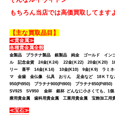
もちろん当店では
高価買取
してますよ
【主な買取品目】
≪貴金属≫
各種貴金属全般
金製品 プラチナ製品 銀製品 純金 ゴールド イン
ル 記念金貨 24金(Ｋ24) 22金(Ｋ22) 20金(Ｋ2
リー 喜平 14金(Ｋ14) 10金(K10) 9金(Ｋ9
マ 金歯 金仏像 仏具 おりん 足金など 18ＫＴなどの
950(Pt950) プラチナ900(Pt900) プラチナ850
SV925 SV950 金杯 銀杯 どんなに小さくても
療用貴金属 歯科用貴金属 工業用貴金属 宝飾加工用
≪宝石≫