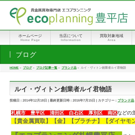
ホームページ
当店について
買取対象地域
Home Page
Information
Area
ブログ
HOME
»
ブログ
»
ブログ記事一覧
»
ブランド品
»
ルイ・ヴィトン創業者ルイ君物語
ルイ・ヴィトン創業者ルイ君物語
投稿日 : 2014年12月18日
最終更新日時 : 2016年7月15日
カテゴリー :
ブランド品
札幌市 豊平区 清田区 白石区 厚別区 南区
などの
【
貴金属買取
】【金】【プラチナ】【ダイヤモ