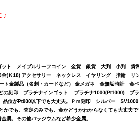
♪
ゴット メイプルリーフコイン 金貨 銀貨 大判 小判 貨
0) 18金(Ｋ18) アクセサリー ネックレス イヤリング 指輪 
) ラミネート金製品（名刺・カードなど） 金メガネ 金無垢時計 金
刻印 プラチナインゴット プラチナ1000(Pt1000) プ
(Pt850) 品位がPt800以下でも大丈夫。Ｐｍ刻印 シルバー SV1
、1個とかでも、査定のみでも、金かどうかわからなくても大丈夫
貴金属。その他パラジウムなど希少金属。