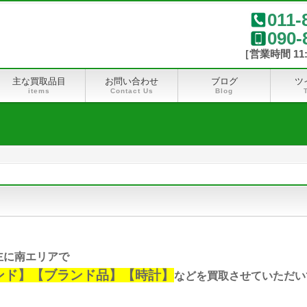
011-
090-
主な買取品目
お問い合わせ
ブログ
ツ
items
Contact Us
Blog
主に南エリアで
ンド】【ブランド品】【時計】
などを買取させていただい