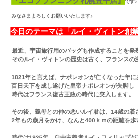
『エコプランニング札幌豊平店』
です♪
みなさまよろしくお願いいたします♪
今日のテーマは「ルイ・ヴィトン創
最近、宇宙旅行用のバッグも作成することを発
そのルイ・ヴィトンの歴史は古く、フランスの
1821年と言えば、ナポレオンが亡くなった年
百日天下を成し遂げた皇帝ナポレオンが失脚し
時代はフランス復古王政の時代に突入します。
その後、義母との仲の悪いルイ君は、14歳の若
2年もの歳月をかけ、なんと400ｋｍの距離を
時代は1935年、自由主義者ルイ・フィリップ