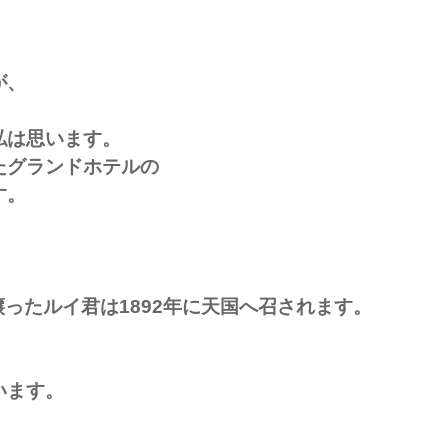
が、
私は思います。
たグランドホテルの
す。
譲ったルイ君は1892年に天国へ召されます。
います。