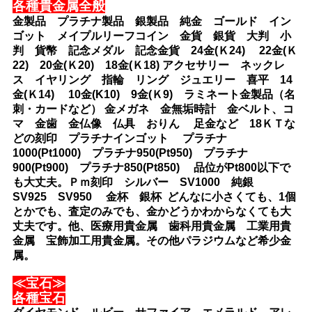
各種貴金属全般
金製品 プラチナ製品 銀製品 純金 ゴールド イン
ゴット メイプルリーフコイン 金貨 銀貨 大判 小
判 貨幣 記念メダル 記念金貨 24金(Ｋ24) 22金(Ｋ
22) 20金(Ｋ20) 18金(Ｋ18) アクセサリー ネックレ
ス イヤリング 指輪 リング ジュエリー 喜平 14
金(Ｋ14) 10金(K10) 9金(Ｋ9) ラミネート金製品（名
刺・カードなど） 金メガネ 金無垢時計 金ベルト、コ
マ 金歯 金仏像 仏具 おりん 足金など 18ＫＴな
どの刻印 プラチナインゴット プラチナ
1000(Pt1000) プラチナ950(Pt950) プラチナ
900(Pt900) プラチナ850(Pt850) 品位がPt800以下で
も大丈夫。Ｐｍ刻印 シルバー SV1000 純銀
SV925 SV950 金杯 銀杯 どんなに小さくても、1個
とかでも、査定のみでも、金かどうかわからなくても大
丈夫です。他、医療用貴金属 歯科用貴金属 工業用貴
金属 宝飾加工用貴金属。その他パラジウムなど希少金
属。
≪宝石≫
各種宝石