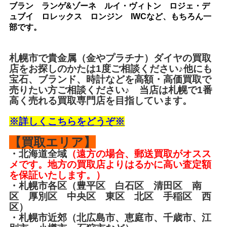
ブラン ランゲ&ゾーネ ルイ・ヴィトン ロジェ・デ
ュブイ ロレックス ロンジン IWCなど、もちろん一
部です。
札幌市で
貴金属
（金やプラチナ）ダイヤの買取
店をお探しのかたは1度ご相談ください♪他にも
宝石、ブランド、時計などを高額・高価買取で
売りたい方ご相談ください♪ 当店は札幌で1番
高く売れる買取専門店を目指しています。
※詳しくこちらをどうぞ※
【買取エリア】
・北海道全域
（遠方の場合、郵送買取がオスス
メです。地方の買取店よりはるかに高い査定額
を保証いたします。）
・札幌市各区（豊平区 白石区 清田区 南
区 厚別区 中央区 東区 北区 手稲区 西
区）
・札幌市近郊（北広島市、恵庭市、千歳市、江