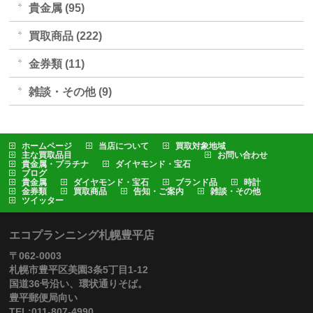
貴金属 (95)
買取商品 (222)
金券類 (11)
雑談・その他 (9)
ホームページ
当店について
買取対象地域
主な買取品目
お問い合わせ
貴金属・プラチナ
ダイヤモンド・宝石
ブログ
貴金属
ダイヤモンド・宝石
ブランド品
時計
金券類
買取商品
告知・ご案内
雑談・その他
ツイッター
エコプランニング札幌豊平店
〒062-0003
札幌市豊平区美園3条5丁目1-12
国道36号沿い、環状通りそば。
豊平郵便局向い
TEL:011-807-4990