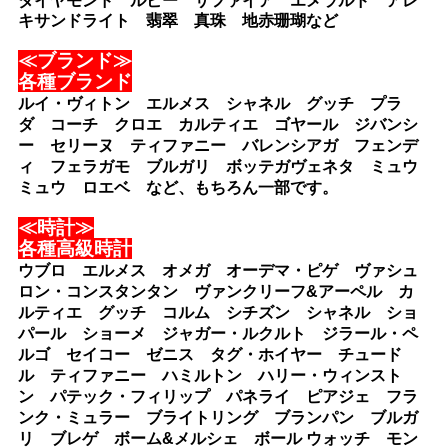
ダイヤモンド ルビー サファイア エメラルド アレ
キサンドライト 翡翠 真珠 地赤珊瑚など
≪ブランド≫
各種ブランド
ルイ・ヴィトン エルメス シャネル グッチ プラ
ダ コーチ クロエ カルティエ ゴヤール ジバンシ
ー セリーヌ ティファニー バレンシアガ フェンデ
ィ フェラガモ ブルガリ ボッテガヴェネタ ミュウ
ミュウ ロエベ など、もちろん一部です。
≪時計≫
各種高級時計
ウブロ エルメス オメガ オーデマ・ピゲ ヴァシュ
ロン・コンスタンタン ヴァンクリーフ&アーペル カ
ルティエ グッチ コルム シチズン シャネル ショ
パール ショーメ ジャガー・ルクルト ジラール・ペ
ルゴ セイコー ゼニス タグ・ホイヤー チュード
ル ティファニー ハミルトン ハリー・ウィンスト
ン パテック・フィリップ パネライ ピアジェ フラ
ンク・ミュラー ブライトリング ブランパン ブルガ
リ ブレゲ ボーム&メルシェ ボール ウォッチ モン