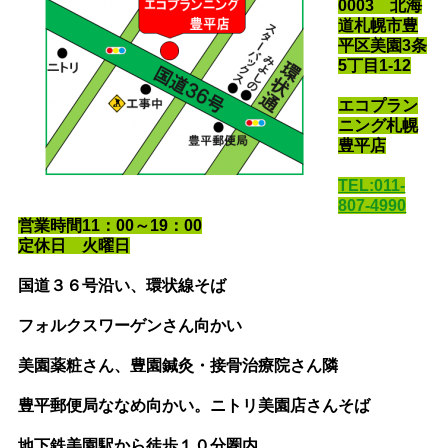
0003 北海
道札幌市豊
平区美園3条
5丁目1-12
エコプラン
ニング札幌
豊平店
TEL:011-
807-4990
営業時間11：00～19：00
定休日 火曜日
国道３６号沿い
、環状線そば
フォルクスワーゲンさん向かい
美園薬粧さん、豊園鍼灸・接骨治療院さん隣
豊平郵便局ななめ向かい。ニトリ美園店さんそば
地下鉄美園駅から徒歩１０分圏内