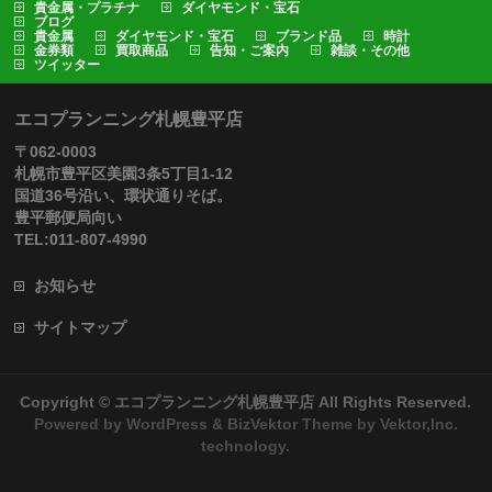
貴金属・プラチナ
ダイヤモンド・宝石
ブログ
貴金属
ダイヤモンド・宝石
ブランド品
時計
金券類
買取商品
告知・ご案内
雑談・その他
ツイッター
エコプランニング札幌豊平店
〒062-0003
札幌市豊平区美園3条5丁目1-12
国道36号沿い、環状通りそば。
豊平郵便局向い
TEL:011-807-4990
お知らせ
サイトマップ
Copyright ©
エコプランニング札幌豊平店
All Rights Reserved.
Powered by
WordPress
&
BizVektor Theme
by
Vektor,Inc.
technology.