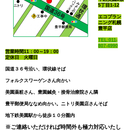
5丁目1-12
エコプラン
ニング札幌
豊平店
TEL:011-
807-4990
営業時間11：00～19：00
定休日 火曜日
国道３６号沿い
、環状線そば
フォルクスワーゲンさん向かい
美園薬粧さん、豊園鍼灸・接骨治療院さん隣
豊平郵便局ななめ向かい。ニトリ美園店さんそば
地下鉄美園駅から徒歩１０分圏内
※ご連絡いただければ時間外も極力対応いたし