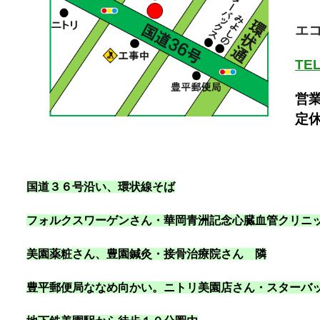
エ
TEL
営業
定
国道３６号沿い
、環状線そば
フォルクスワーゲンさん・華岡青洲記念心臓血管クリニ
美園薬粧さん、豊園鍼灸・接骨治療院さん 隣
豊平郵便局ななめ向かい。ニトリ美園店さん・スターバ