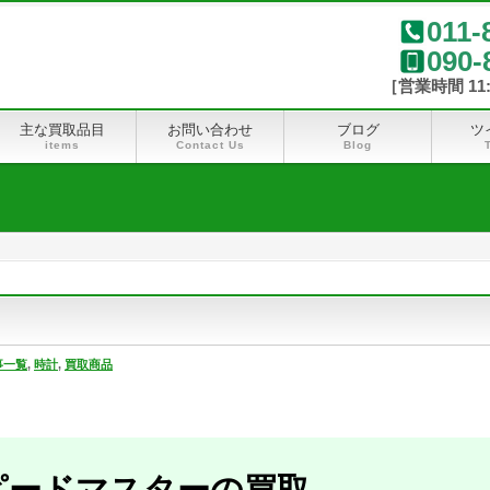
011-
090-
主な買取品目
お問い合わせ
ブログ
ツ
items
Contact Us
Blog
事一覧
,
時計
,
買取商品
ピードマスターの買取