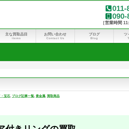
011-
090-
主な買取品目
お問い合わせ
ブログ
ツ
items
Contact Us
Blog
ド・宝石
,
ブログ記事一覧
,
貴金属
,
買取商品
ア付きリングの買取