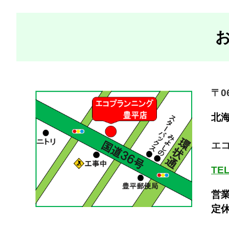
〒06
北
エ
TEL
営業
定