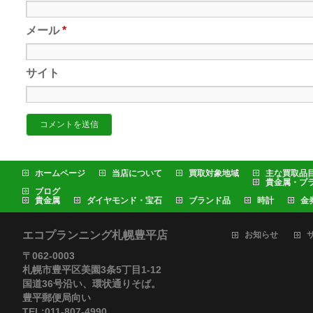
メール
*
サイト
ホームページ
当店について
買取対象地域
主な買取品
貴金属・プ
ブログ
貴金属
ダイヤモンド・宝石
ブランド品
時計
金
エコプランニング札幌豊平店
お知らせ
〒062-0003
札幌市豊平区美園3条5丁目1-12
国道36号沿い、環状通りそば。
豊平郵便局向い
TEL:011-807-4990