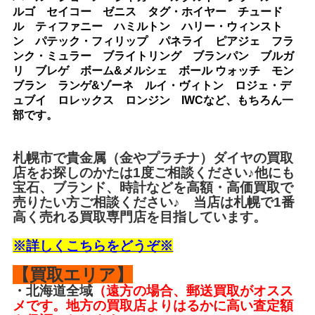
ルゴ セイコー ゼニス タグ・ホイヤー チュード
ル ティファニー ハミルトン ハリー・ウィンスト
ン パテック・フィリップ パネライ ピアジェ フラ
ンク・ミュラー ブライトリング ブランパン ブルガ
リ ブレゲ ボーム&メルシェ ボール ウォッチ モン
ブラン ランゲ&ゾーネ ルイ・ヴィトン ロジェ・デ
ュブイ ロレックス ロンジン IWCなど、もちろん一
部です。
札幌市で
貴金属
（金やプラチナ）ダイヤの買取
店をお探しのかたは1度ご相談ください♪他にも
宝石、ブランド、時計などを高額・高価買取で
売りたい方ご相談ください♪ 当店は札幌で1番
高く売れる買取専門店を目指しています。
※詳しくこちらをどうぞ※
【買取エリア】
・北海道全域
（遠方の場合、郵送買取がオスス
メです。地方の買取店よりはるかに高い査定額