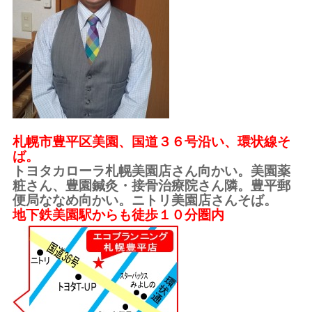
札幌市豊平区美園、国道３６号沿い、環状線そ
ば。
トヨタカローラ札幌美園店さん向かい。美園薬
粧さん、豊園鍼灸・接骨治療院さん隣。豊平郵
便局ななめ向かい。ニトリ美園店さんそば。
地下鉄美園駅からも徒歩１０分圏内