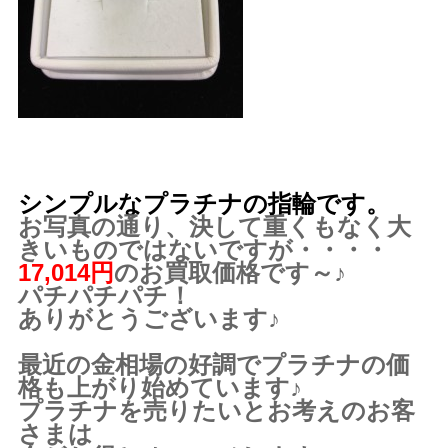
シンプルなプラチナの指輪です。
お写真の通り、決して重くもなく大
きいものではないですが・・・・
17,014円
のお買取価格です～♪
パチパチパチ！
ありがとうございます♪
最近の金相場の好調でプラチナの価
格も上がり始めています♪
プラチナを売りたいとお考えのお客
さまは