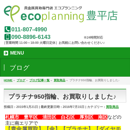
011-807-4990
090-8896-6143
MENU
ブログ
HOME
»
ブログ
»
ブログ記事一覧
»
買取商品
»
プラチナ950指輪、お買取りしました♪
プラチナ950指輪、お買取りしました♪
投稿日 : 2015年1月21日
最終更新日時 : 2016年7月15日
カテゴリー :
買取商品
札幌市 豊平区 清田区 白石区 厚別区 南区
などの
主に南エリアで
【
貴金属買取
】【金】【プラチナ】【ダイヤモ