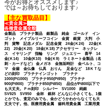
今がお得とオススメします♪
では～お待ちしております♪
【主な買取品目】
≪貴金属≫
各種貴金属全般
金製品 プラチナ製品 銀製品 純金 ゴールド イン
ゴット メイプルリーフコイン 金貨 銀貨 大判 小
判 貨幣 記念メダル 記念金貨 24金(Ｋ24) 22金(Ｋ
22) 20金(Ｋ20) 18金(Ｋ18) アクセサリー ネックレ
ス イヤリング 指輪 リング ジュエリー 喜平 14
金(Ｋ14) 10金(K10) 9金(Ｋ9) ラミネート金製品（名
刺・カードなど） 金メガネ 金無垢時計 金ベルト、コ
マ 金歯 金仏像 仏具 おりん 足金など 18ＫＴな
どの刻印 プラチナインゴット プラチナ
1000(Pt1000) プラチナ950(Pt950) プラチナ
900(Pt900) プラチナ850(Pt850) 品位がPt800以下で
も大丈夫。Ｐｍ刻印 シルバー SV1000 純銀
SV925 SV950 金杯 銀杯 どんなに小さくても、1個
とかでも、査定のみでも、金かどうかわからなくても大
丈夫です。他、医療用貴金属 歯科用貴金属 工業用貴