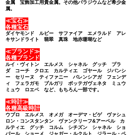
金属 宝飾加工用貴金属。その他パラジウムなど希少金
属。
≪宝石≫
各種宝石
ダイヤモンド ルビー サファイア エメラルド アレ
キサンドライト 翡翠 真珠 地赤珊瑚など
≪ブランド≫
各種ブランド
ルイ・ヴィトン エルメス シャネル グッチ プラ
ダ コーチ クロエ カルティエ ゴヤール ジバンシ
ー セリーヌ ティファニー バレンシアガ フェンデ
ィ フェラガモ ブルガリ ボッテガヴェネタ ミュウ
ミュウ ロエベ など、もちろん一部です。
≪時計≫
各種高級時計
ウブロ エルメス オメガ オーデマ・ピゲ ヴァシュ
ロン・コンスタンタン ヴァンクリーフ&アーペル カ
ルティエ グッチ コルム シチズン シャネル ショ
パール ショーメ ジャガー・ルクルト ジラール・ペ